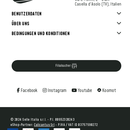
Casella d'Asolo (TV), Italien
BENUTZERDATEN
ÜBER UNS
BEDINGUNGEN UND KONDITIONEN
Filialsucher
Facebook
Instagram
Youtube
Koomot
© 2024 Selle Italia s.r.l. - P.I. 00652320243
eShop-Partner:
Calicantus Srl
- P.IVA / VAT ID 03757590272