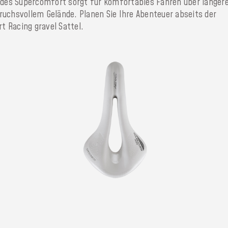
g des Supercomfort sorgt für komfortables Fahren über länger
ruchsvollem Gelände. Planen Sie Ihre Abenteuer abseits der
 Racing gravel Sattel.