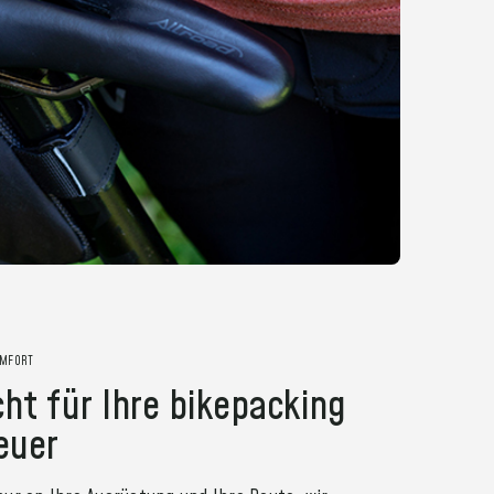
OMFORT
t für Ihre bikepacking
euer