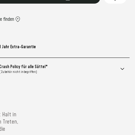
:
le finden
1 Jahr Extra-Garantie
Crash Policy für alle Sättel*
(Zubehör nicht inbegriffen)
 Halt in
m Treten,
die