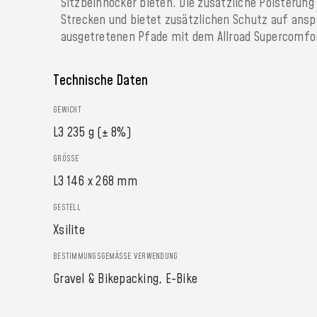
Sitzbeinhöcker bieten. Die zusätzliche Polsterun
Strecken und bietet zusätzlichen Schutz auf ansp
ausgetretenen Pfade mit dem Allroad Supercomfort
Technische Daten
GEWICHT
L3 235 g (± 8%)
GRÖSSE
L3 146 x 268 mm
GESTELL
Xsilite
BESTIMMUNGSGEMÄSSE VERWENDUNG
Gravel & Bikepacking, E-Bike