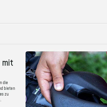
 mit
m die
nd bieten
des zu
.