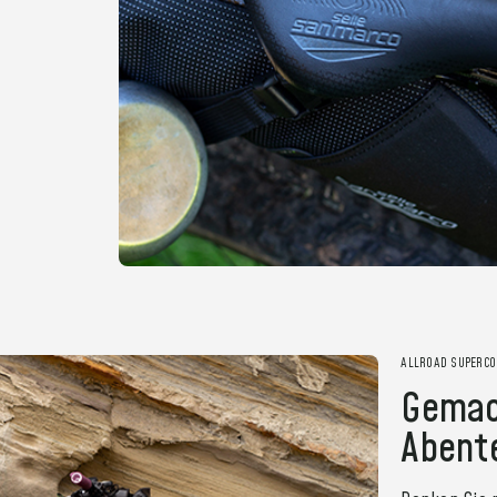
ALLROAD SUPERC
Gemach
Abent