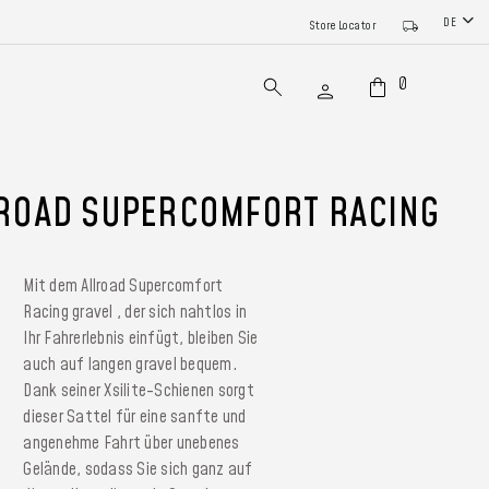
DE
Store Locator
0
ROAD SUPERCOMFORT RACING
Mit dem Allroad Supercomfort
Racing gravel , der sich nahtlos in
Ihr Fahrerlebnis einfügt, bleiben Sie
auch auf langen gravel bequem.
Dank seiner Xsilite-Schienen sorgt
dieser Sattel für eine sanfte und
angenehme Fahrt über unebenes
Gelände, sodass Sie sich ganz auf