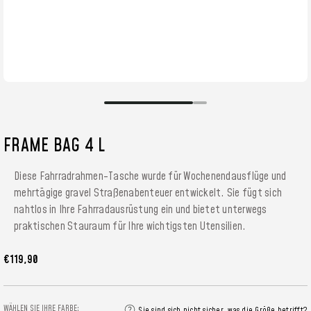
FRAME BAG 4 L
Diese Fahrradrahmen-Tasche wurde für Wochenendausflüge und
mehrtägige gravel Straßenabenteuer entwickelt. Sie fügt sich
nahtlos in Ihre Fahrradausrüstung ein und bietet unterwegs
praktischen Stauraum für Ihre wichtigsten Utensilien.
€119,90
WÄHLEN SIE IHRE FARBE:
Sie sind sich nicht sicher, was die Größe betrifft?