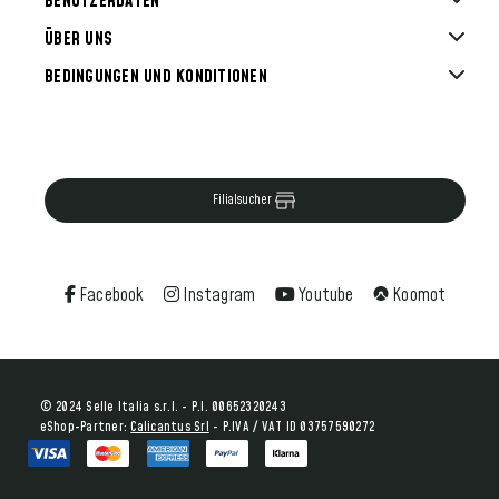
BENUTZERDATEN
ÜBER UNS
BEDINGUNGEN UND KONDITIONEN
Filialsucher
Facebook
Instagram
Youtube
Koomot
© 2024 Selle Italia s.r.l. - P.I. 00652320243
eShop-Partner:
Calicantus Srl
- P.IVA / VAT ID 03757590272