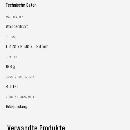
Technische Daten
MATERIALIEN
Wasserdicht
GRÖSSE
L 420 x H 100 x T 90 mm
GEWICHT
198 g
FASSUNGSVERMÖGEN
4 Liter
VERWENDUNGSZWECK
Bikepacking
Verwandte Produkte